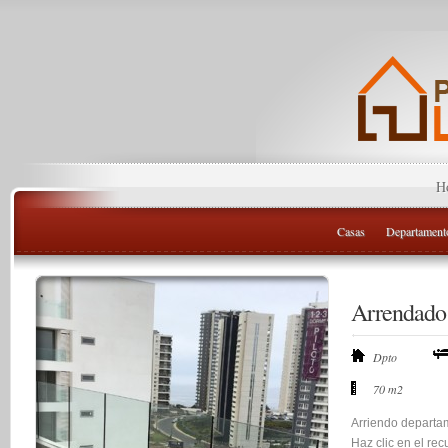
H
Casas
Departament
Arrendado
Dpto
70 m2
Arriendo departam
Haz clic en el rec