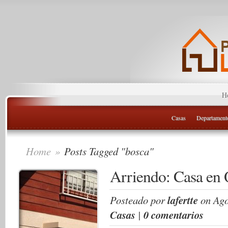
H
Casas
Departament
Home
»
Posts Tagged "bosca"
Arriendo: Casa en 
Posteado por
lafertte
on Ago
Casas
|
0 comentarios