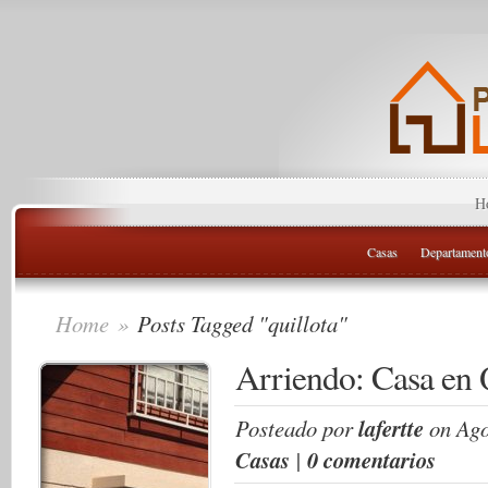
H
Casas
Departament
Home
»
Posts Tagged "quillota"
Arriendo: Casa en 
Posteado por
lafertte
on Ago
Casas
|
0 comentarios