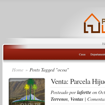
H
Casas
Departament
Home
»
Posts Tagged "ocoa"
Venta: Parcela Hiju
Posteado por
lafertte
on Oct
Terrenos
,
Ventas
|
Comentar